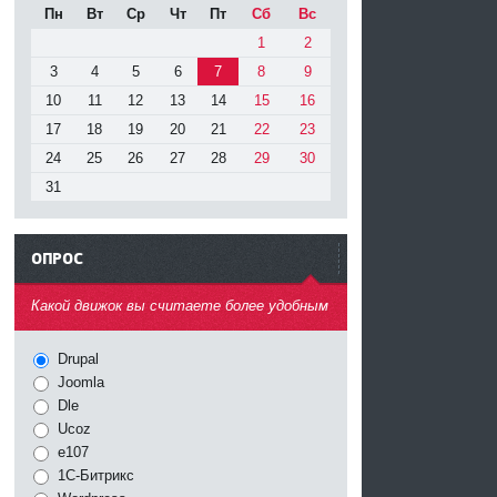
Пн
Вт
Ср
Чт
Пт
Сб
Вс
1
2
3
4
5
6
7
8
9
10
11
12
13
14
15
16
17
18
19
20
21
22
23
24
25
26
27
28
29
30
31
ОПРОС
^
Какой движок вы считаете более удобным
Drupal
Joomla
Dle
Ucoz
e107
1С-Битрикс