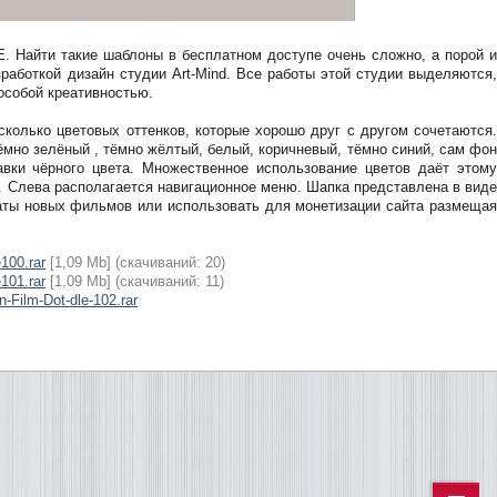
. Найти такие шаблоны в бесплатном доступе очень сложно, а порой и
зработкой дизайн студии Art-Mind. Все работы этой студии выделяются,
особой креативностью.
колько цветовых оттенков, которые хорошо друг с другом сочетаются.
мно зелёный , тёмно жёлтый, белый, коричневый, тёмно синий, сам фон
вки чёрного цвета. Множественное использование цветов даёт этому
. Слева располагается навигационное меню. Шапка представлена в виде
аты новых фильмов или использовать для монетизации сайта размещая
e100.rar
[1,09 Mb] (cкачиваний: 20)
e101.rar
[1,09 Mb] (cкачиваний: 11)
n-Film-Dot-dle-102.rar