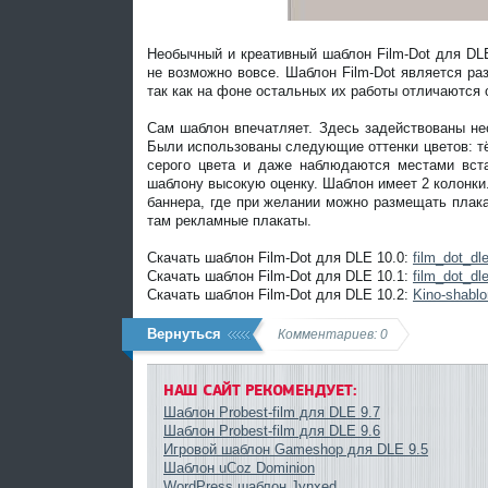
Необычный и креативный шаблон Film-Dot для DLE
не возможно вовсе. Шаблон Film-Dot является ра
так как на фоне остальных их работы отличаются 
Сам шаблон впечатляет. Здесь задействованы нес
Были использованы следующие оттенки цветов: тё
серого цвета и даже наблюдаются местами вста
шаблону высокую оценку. Шаблон имеет 2 колонки
баннера, где при желании можно размещать плак
там рекламные плакаты.
Скачать шаблон Film-Dot для DLE 10.0:
film_dot_dl
Скачать шаблон Film-Dot для DLE 10.1:
film_dot_dl
Скачать шаблон Film-Dot для DLE 10.2:
Kino-shablo
Вернуться
Комментариев: 0
НАШ САЙТ
РЕКОМЕНДУЕТ:
Шаблон Probest-film для DLE 9.7
Шаблон Probest-film для DLE 9.6
Игровой шаблон Gameshop для DLE 9.5
Шаблон uCoz Dominion
WordPress шаблон Jynxed