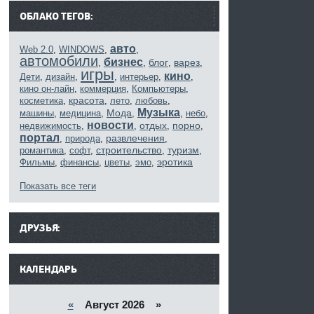
ОБЛАКО ТЕГОВ:
авто
Web 2.0
,
WINDOWS
,
,
автомобили
бизнес
блог
варез
,
,
,
,
игры
кино
Дети
,
дизайн
,
,
интерьер
,
,
кино он-лайн
,
коммерция
,
Компьютеры
,
красота
косметика
,
,
лето
,
любовь
,
Музыка
Мода
машины
,
медицина
,
,
,
небо
,
новости
отдых
порно
недвижимость
,
,
,
,
портал
развлечения
,
природа
,
,
строительство
туризм
романтика
,
софт
,
,
,
эротика
Фильмы
,
финансы
,
цветы
,
эмо
,
Показать все теги
------
ДРУЗЬЯ:
КАЛЕНДАРЬ
«
Август 2026 »