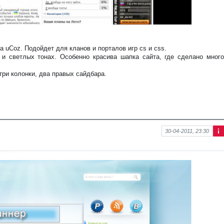
а uCoz. Подойдет для кланов и порталов игр cs и css.
и светлых тонах. Особенно красива шапка сайта, где сделано много
ри колонки, два правых сайдбара.
30-04-2011, 23:30
Ин
фо
рм
аци
я к
нов
ост
и