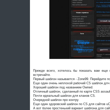
Прежде всего, хотелось бы показать вам еще н
встречайте.
Первый шаблон называется - Zone99. Перейдите по
Еще один очень неплохой рабочий CS шаблон длч
Хороший шаблон под названием Owned.
Отличный шаблон, сделанный по карте CSS assault
Почти идеальный шаблон для кланов CS.
Очередной шаблон про контру.
Еще один здоровский шаблон по CS для сайтов uC
А вот более простенький вариант шаблона для сайт