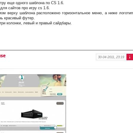
отру еще одного шаблона по CS 1.6.
для сайтов про игру cs 1.6.
мом верху шаблона расположено горизонтальное меню, а ниже логотип
нь красивый футер.
три колонки, левый и правый сайдбары.
use
30-04-2011, 23:19
Ин
фо
рм
аци
я к
нов
ост
и