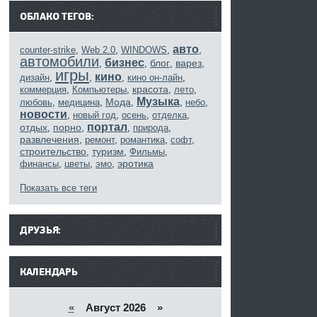
ОБЛАКО ТЕГОВ:
авто
counter-strike
,
Web 2.0
,
WINDOWS
,
,
автомобили
бизнес
блог
варез
,
,
,
,
игры
кино
дизайн
,
,
,
кино он-лайн
,
красота
коммерция
,
Компьютеры
,
,
лето
,
Музыка
Мода
любовь
,
медицина
,
,
,
небо
,
новости
,
новый год
,
осень
,
отделка
,
портал
отдых
порно
,
,
,
природа
,
развлечения
,
ремонт
,
романтика
,
софт
,
строительство
туризм
,
,
Фильмы
,
эротика
финансы
,
цветы
,
эмо
,
Показать все теги
------
ДРУЗЬЯ:
КАЛЕНДАРЬ
«
Август 2026 »