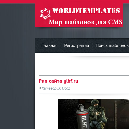
Шаблоны DLE 10.1, DLE 10.0, DLE 9.x, русские
темы wordpress WP, шаблоны ucoz
Главная
Регистрация
Поиск шаблонов
Рип сайта glhf.ru
Категория: Ucoz