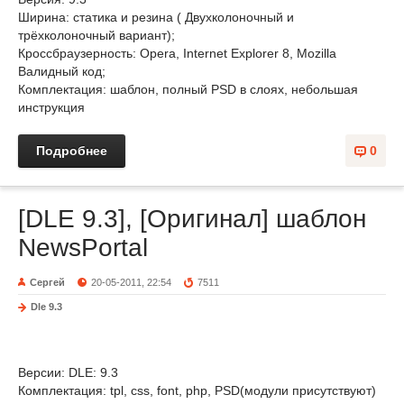
Ширина: статика и резина ( Двухколоночный и
трёхколоночный вариант);
Кроссбраузерность: Opera, Internet Explorer 8, Mozilla
Валидный код;
Комплектация: шаблон, полный PSD в слоях, небольшая
инструкция
Подробнее
0
[DLE 9.3], [Оригинал] шаблон
NewsPortal
Сергей
20-05-2011, 22:54
7511
Dle 9.3
Версии: DLE: 9.3
Комплектация: tpl, css, font, php, PSD(модули присутствуют)