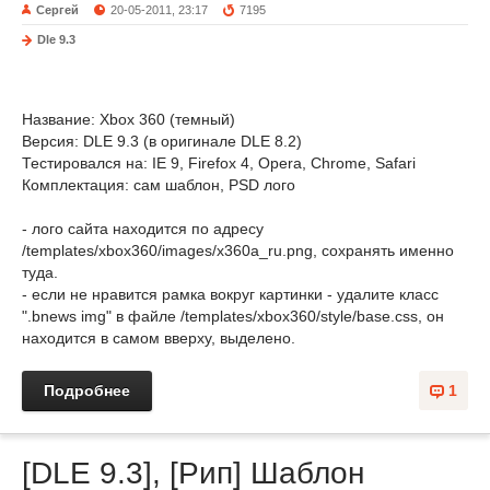
Сергей
20-05-2011, 23:17
7195
Dle 9.3
Название: Xbox 360 (темный)
Версия: DLE 9.3 (в оригинале DLE 8.2)
Тестировался на: IE 9, Firefox 4, Opera, Chrome, Safari
Комплектация: сам шаблон, PSD лого
- лого сайта находится по адресу
/templates/xbox360/images/x360a_ru.png, сохранять именно
туда.
- если не нравится рамка вокруг картинки - удалите класс
".bnews img" в файле /templates/xbox360/style/base.css, он
находится в самом вверху, выделено.
Подробнее
1
[DLE 9.3], [Рип] Шаблон