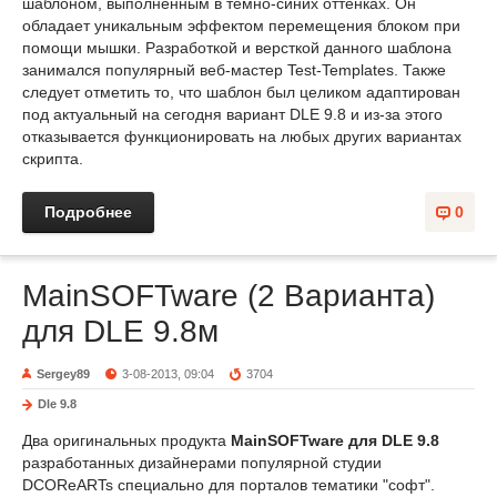
шаблоном, выполненным в темно-синих оттенках. Он
обладает уникальным эффектом перемещения блоком при
помощи мышки. Разработкой и версткой данного шаблона
занимался популярный веб-мастер Test-Templates. Также
следует отметить то, что шаблон был целиком адаптирован
под актуальный на сегодня вариант DLE 9.8 и из-за этого
отказывается функционировать на любых других вариантах
скрипта.
Подробнее
0
MainSOFTware (2 Варианта)
для DLE 9.8м
Sergey89
3-08-2013, 09:04
3704
Dle 9.8
Два оригинальных продукта
MainSOFTware для DLE 9.8
разработанных дизайнерами популярной студии
DCOReARTs специально для порталов тематики "софт".