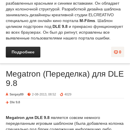
разбавленных красными и синими вставками. Он обладает
двух колоночной структурой. Разработкой дизайна шаблона
занимались дизайнеры креативной студии ELCREATIVO
специально для онлайн кино портала
M-Films
. Шаблон
целиком подстроен под
DLE 9.8
и прекрасно функционирует
во всех браузерах. Он был до рипнут, исправлены все
выявленные пользователями нашего портала ошибки.
Подробнее
0
Megatron (Переделка) для DLE
9.8
Sergey89
2-08-2013, 08:52
4029
Dle 9.8
Megatron для DLE 9.8
является совсем немного
переделанным игровым шаблоном (была добавлена колонка
специально под блоки содержащие информацию либо