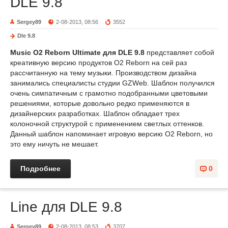
DLE 9.8
Sergey89
2-08-2013, 08:56
3552
Dle 9.8
Music O2 Reborn Ultimate для DLE 9.8
представляет собой
креативную версию продуктов O2 Reborn на сей раз
рассчитанную на тему музыки. Производством дизайна
занимались специалисты студии GZWeb. Шаблон получился
очень симпатичным с грамотно подобранными цветовыми
решениями, которые довольно редко применяются в
дизайнерских разработках. Шаблон обладает трех
колоночной структурой с применением светлых оттенков.
Данный шаблон напоминает игровую версию O2 Reborn, но
это ему ничуть не мешает.
Подробнее
0
Line для DLE 9.8
Sergey89
2-08-2013, 08:53
3707