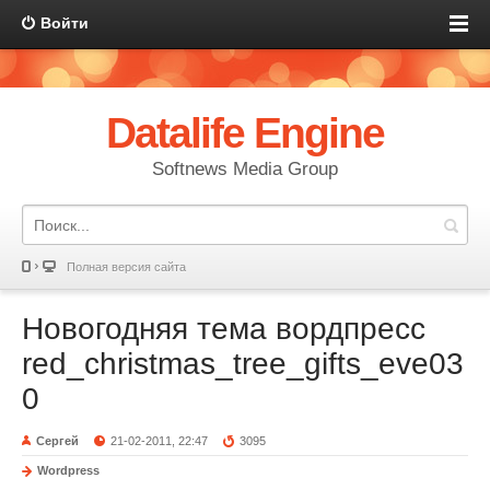
Войти
Datalife Engine
Softnews Media Group
Полная версия сайта
Новогодняя тема вордпресс
red_christmas_tree_gifts_eve03
0
Сергей
21-02-2011, 22:47
3095
Wordpress