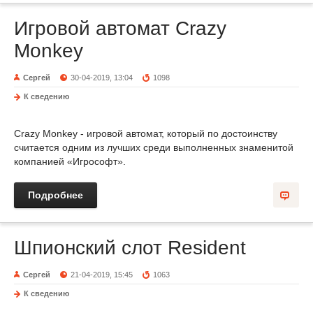
Игровой автомат Crazy
Monkey
Сергей
30-04-2019, 13:04
1098
К сведению
Crazy Monkey - игровой автомат, который по достоинству
считается одним из лучших среди выполненных знаменитой
компанией «Игрософт».
Подробнее
Шпионский слот Resident
Сергей
21-04-2019, 15:45
1063
К сведению