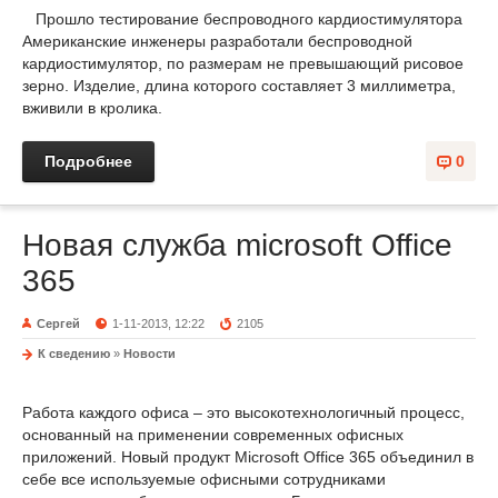
Прошло тестирование беспроводного кардиостимулятора
Американские инженеры разработали беспроводной
кардиостимулятор, по размерам не превышающий рисовое
зерно. Изделие, длина которого составляет 3 миллиметра,
вживили в кролика.
Подробнее
0
Новая служба microsoft Office
365
Сергей
1-11-2013, 12:22
2105
К сведению
»
Новости
Работа каждого офиса – это высокотехнологичный процесс,
основанный на применении современных офисных
приложений. Новый продукт Microsoft Office 365 объединил в
себе все используемые офисными сотрудниками