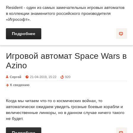
Resident - один из самых замечательных игровых автоматов
в коллекции знаменитого российского производителя
«Игрософт».
Подробнее
Игровой автомат Space Wars в
Azino
Сергей
21-04-2019, 15:22
920
К сведению
Когда мы читаем что-то о космических войнах, то
автоматически ожидаем увидеть грозные боевые корабли и
величественные линкоры, но в данном случае ничего такого
не будет.
Подробнее