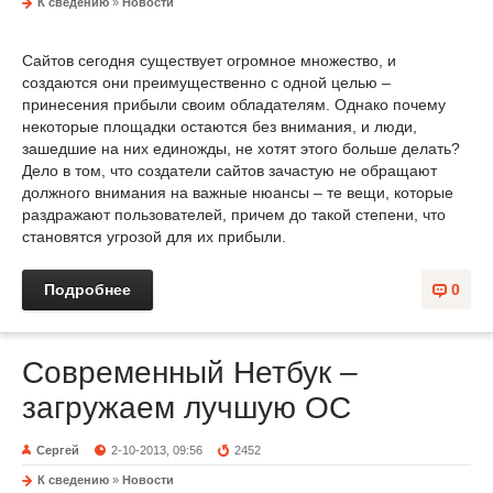
К сведению
»
Новости
Сайтов сегодня существует огромное множество, и
создаются они преимущественно с одной целью –
принесения прибыли своим обладателям. Однако почему
некоторые площадки остаются без внимания, и люди,
зашедшие на них единожды, не хотят этого больше делать?
Дело в том, что создатели сайтов зачастую не обращают
должного внимания на важные нюансы – те вещи, которые
раздражают пользователей, причем до такой степени, что
становятся угрозой для их прибыли.
Подробнее
0
Современный Нетбук –
загружаем лучшую ОС
Сергей
2-10-2013, 09:56
2452
К сведению
»
Новости