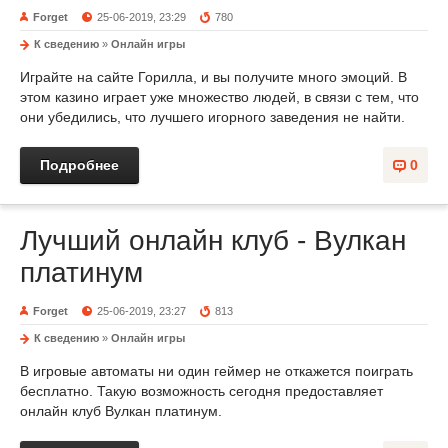
Forget
25-06-2019, 23:29
780
К сведению
»
Онлайн игры
Играйте на сайте Горилла, и вы получите много эмоций. В
этом казино играет уже множество людей, в связи с тем, что
они убедились, что лучшего игорного заведения не найти.
Подробнее
0
Лучший онлайн клуб - Вулкан
платинум
Forget
25-06-2019, 23:27
813
К сведению
»
Онлайн игры
В игровые автоматы ни один геймер не откажется поиграть
бесплатно. Такую возможность сегодня предоставляет
онлайн клуб Вулкан платинум.