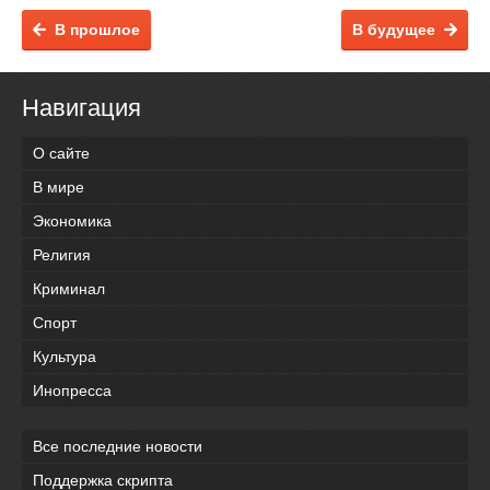
В прошлое
В будущее
Навигация
О сайте
В мире
Экономика
Религия
Криминал
Спорт
Культура
Инопресса
Все последние новости
Поддержка скрипта