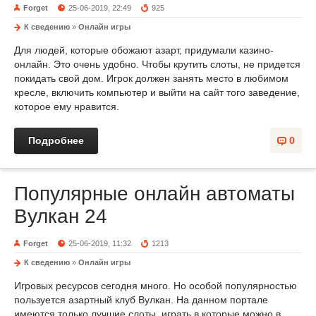
Forget
25-06-2019, 22:49
925
К сведению
»
Онлайн игры
Для людей, которые обожают азарт, придумали казино-
онлайн. Это очень удобно. Чтобы крутить слоты, не придется
покидать свой дом. Игрок должен занять место в любимом
кресле, включить компьютер и выйти на сайт того заведение,
которое ему нравится.
Подробнее
0
Популярные онлайн автоматы
Вулкан 24
Forget
25-06-2019, 11:32
1213
К сведению
»
Онлайн игры
Игровых ресурсов сегодня много. Но особой популярностью
пользуется азартный клуб Вулкан. На данном портале
имеются только лучшие слоты, играть в которые можно в