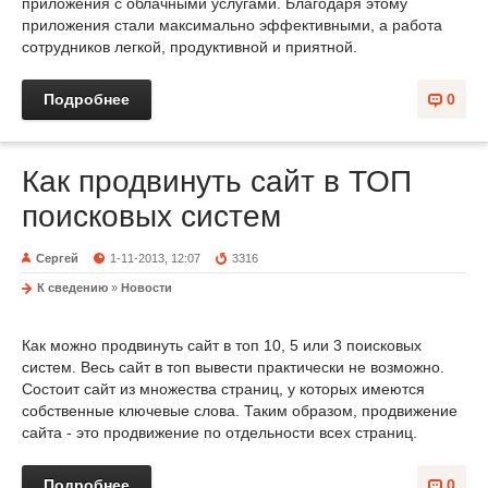
приложения с облачными услугами. Благодаря этому
приложения стали максимально эффективными, а работа
сотрудников легкой, продуктивной и приятной.
Подробнее
0
Как продвинуть сайт в ТОП
поисковых систем
Сергей
1-11-2013, 12:07
3316
К сведению
»
Новости
Как можно продвинуть сайт в топ 10, 5 или 3 поисковых
систем. Весь сайт в топ вывести практически не возможно.
Состоит сайт из множества страниц, у которых имеются
собственные ключевые слова. Таким образом, продвижение
сайта - это продвижение по отдельности всех страниц.
Подробнее
0